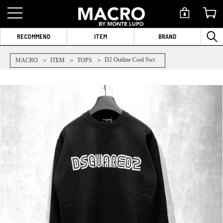
RECOMMEND
ITEM
BRAND
D2 Outline Cool Swt
MACRO
ITEM
TOPS