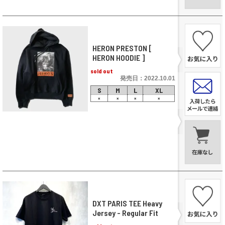
HERON PRESTON [
HERON HOODIE ]
sold out
発売日：2022.10.01
S
M
L
XL
×
×
×
×
DXT PARIS TEE Heavy
Jersey - Regular Fit