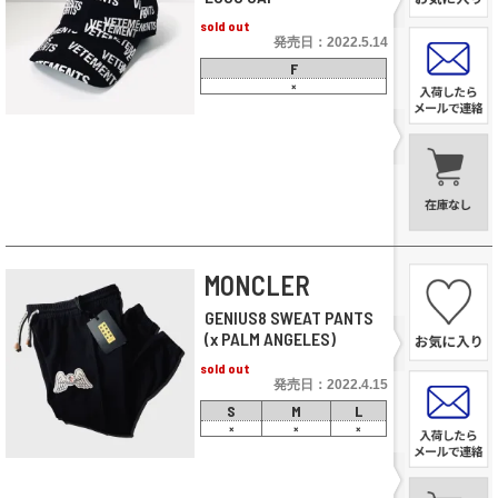
sold out
発売日：2022.5.14
F
×
MONCLER
GENIUS8 SWEAT PANTS
(x PALM ANGELES)
sold out
発売日：2022.4.15
S
M
L
×
×
×