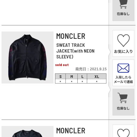
MONCLER
SWEAT TRACK
JACKET(with NEON
SLEEVE)
sold out
発売日：2021.9.15
S
M
L
XL
×
×
×
×
MONCLER