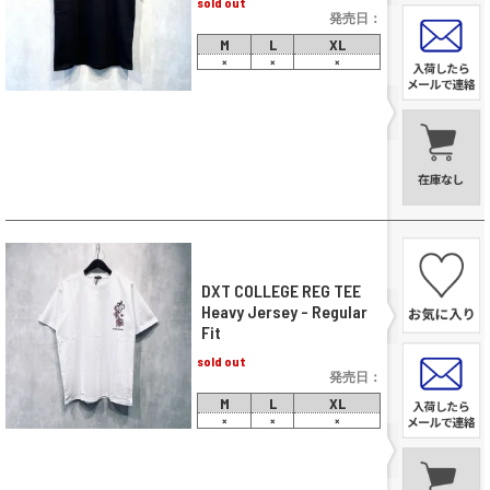
sold out
発売日：
M
L
XL
×
×
×
DXT COLLEGE REG TEE
Heavy Jersey - Regular
Fit
sold out
発売日：
M
L
XL
×
×
×