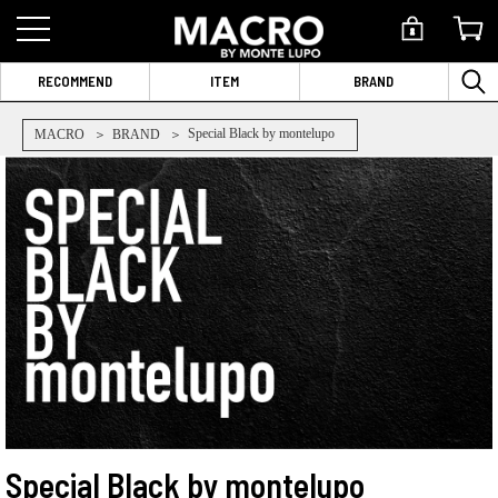
RECOMMEND
ITEM
BRAND
Special Black by montelupo
MACRO
BRAND
Special Black by montelupo