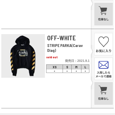
OFF-WHITE
STRIPE PARKA(Carav
Diag)
sold out
発売日：2021.9.1
XS
S
M
L
×
×
×
×