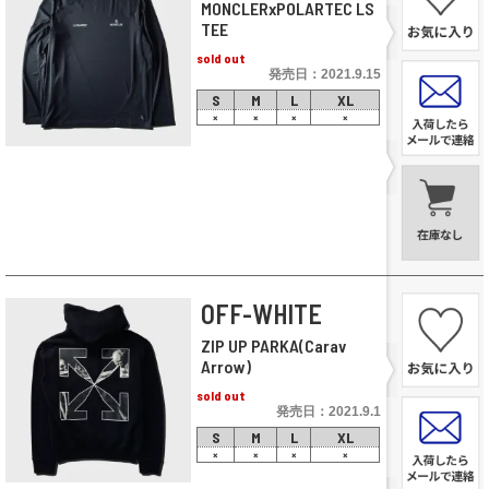
MONCLERxPOLARTEC LS
TEE
sold out
発売日：2021.9.15
S
M
L
XL
×
×
×
×
OFF-WHITE
ZIP UP PARKA(Carav
Arrow)
sold out
発売日：2021.9.1
S
M
L
XL
×
×
×
×