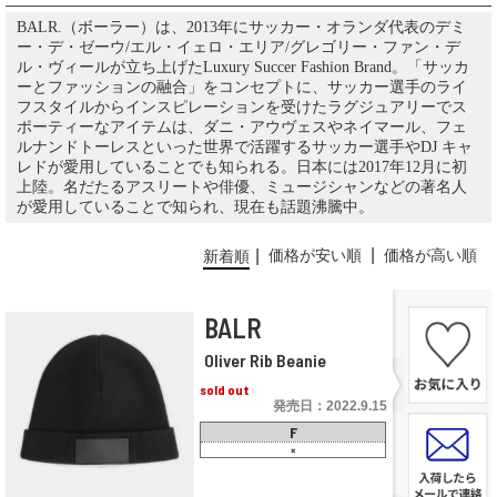
BALR.（ボーラー）は、2013年にサッカー・オランダ代表のデミ
ー・デ・ゼーウ/エル・イェロ・エリア/グレゴリー・ファン・デ
ル・ヴィールが立ち上げたLuxury Succer Fashion Brand。「サッカ
ーとファッションの融合」をコンセプトに、サッカー選手のライ
フスタイルからインスピレーションを受けたラグジュアリーでス
ポーティーなアイテムは、ダニ・アウヴェスやネイマール、フェ
ルナンドトーレスといった世界で活躍するサッカー選手やDJ キャ
レドが愛用していることでも知られる。日本には2017年12月に初
上陸。名だたるアスリートや俳優、ミュージシャンなどの著名人
が愛用していることで知られ、現在も話題沸騰中。
価格が安い順
価格が高い順
新着順
BALR
Oliver Rib Beanie
sold out
発売日：2022.9.15
F
×