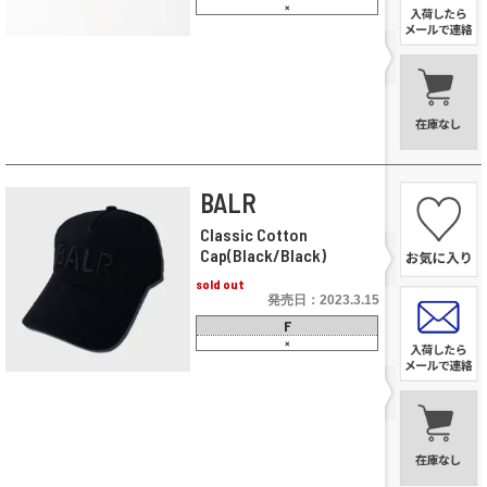
×
BALR
Classic Cotton
Cap(Black/Black)
sold out
発売日：2023.3.15
F
×