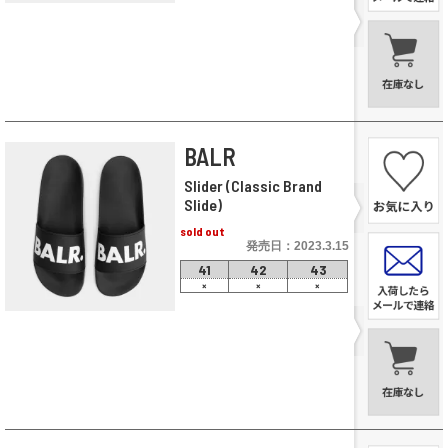
BALR
Slider (Classic Brand
Slide)
sold out
発売日：2023.3.15
41
42
43
×
×
×