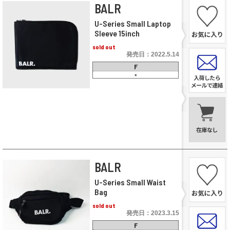
BALR
U-Series Small Laptop
Sleeve 15inch
sold out
発売日：2022.5.14
F
×
BALR
U-Series Small Waist
Bag
sold out
発売日：2023.3.15
F