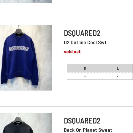
DSQUARED2
D2 Outline Cool Swt
sold out
M
L
×
×
DSQUARED2
Back On Planet Sweat