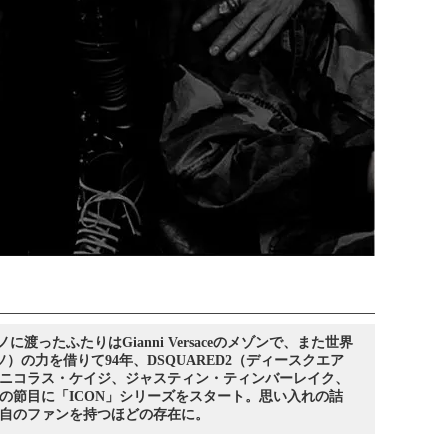
ノに渡ったふたりはGianni Versaceのメゾンで、また世界
）の力を借りて94年、DSQUARED2（ディースクエア
ニコラス・ケイジ、ジャスティン・ティンバーレイク、
年の節目に「ICON」シリーズをスタート。思い入れの詰
自のファンを持つほどの存在に。