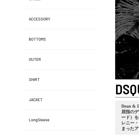
ACCESSORY
BOTTOMS
OUTER
SHIRT
DSQ
JACKET
Dean 
屈指のデ
ード）を
LongSleeve
レニー・
まったア