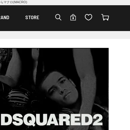
らマクロ(MACRO)
RAND
STORE