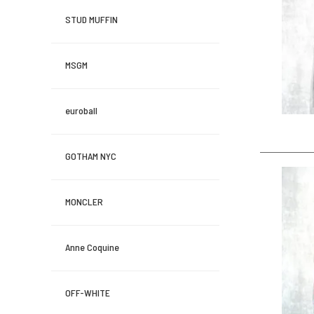
STUD MUFFIN
MSGM
euroball
GOTHAM NYC
MONCLER
Anne Coquine
OFF-WHITE