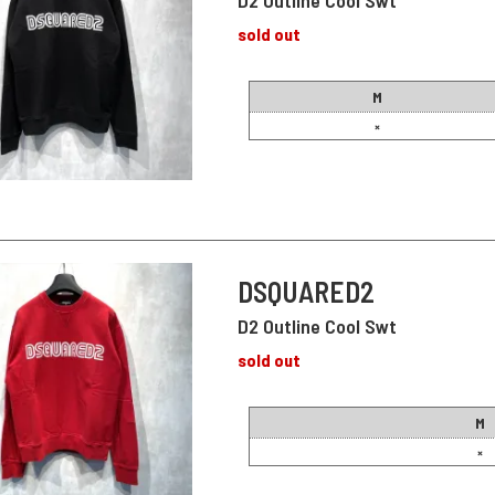
D2 Outline Cool Swt
sold out
M
×
DSQUARED2
D2 Outline Cool Swt
sold out
M
×