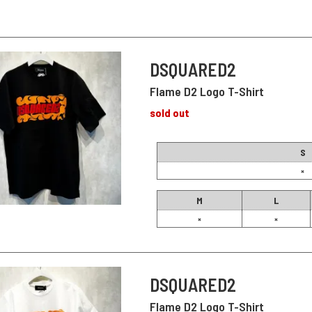
DSQUARED2
Flame D2 Logo T-Shirt
sold out
S
×
M
L
×
×
DSQUARED2
Flame D2 Logo T-Shirt