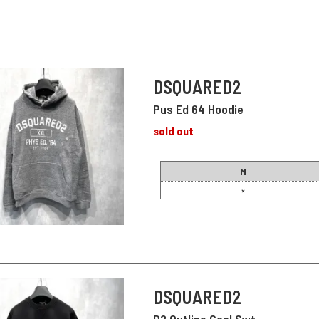
DSQUARED2
Pus Ed 64 Hoodie
sold out
M
×
DSQUARED2