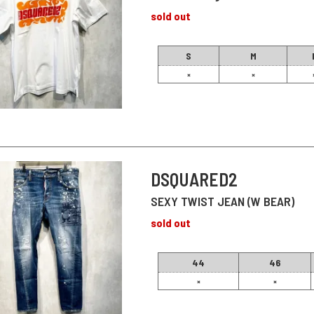
sold out
S
M
×
×
DSQUARED2
SEXY TWIST JEAN (W BEAR)
sold out
44
46
×
×