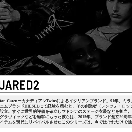
UARED2
& Dan CatenーカナディアンTwinsによるイタリアンブランド。91年、ミラ
ニムブランドDIESELにて経験を積むと、その創業者（レンツォ・ロッソ
設立。すぐに世界的評価を確立しマドンナのステージ衣装などを担当。
グラヴィッツなどを顧客にもった彼らは、2015年、ブランド創立20周
イテムを現代にリバイバルさせたこのシリーズは、今ではそれだけで独