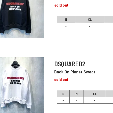
sold out
M
XL
×
×
DSQUARED2
Back On Planet Sweat
sold out
S
M
XL
×
×
×