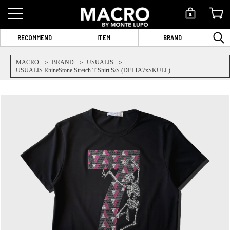
RECOMMEND
ITEM
BRAND
MACRO
BRAND
USUALIS
USUALIS RhineStone Stretch T-Shirt S/S (DELTA7xSKULL)