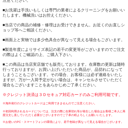
注意ください。
■お洗濯は手洗いもしくは専門の業者によるクリーニングをお願いい
たします。機械洗いはお控えください。
■当店での商品の補修・修理はお受けできません。お近くのお直しシ
ョップ等へご相談ください。
■画面上と実物では多少色具合が異なって見える場合もございます。
■製造年度によりサイズ表記の若干の変更等がございますのでご注文
の際はよくご確認の上、ご購入下さい。
■この商品は当店実店舗でも販売しております。在庫数の更新は随時
行っておりますが、お買い上げいただいた商品が、品切れになって
しまうこともございます。その場合、お客様には必ず連絡をいたし
ますが、万が一入荷予定がない場合は、キャンセルさせていただく
場合もございますことをあらかじめご了承ください。
※クレジット決済は３Ｄセキュア対応カードのみご利用可能です。
※海外発行のクレジットカードはご利用できませんのでご注意ください。
※初回利用されるカードについては、注文の際に在庫切れ等が発生した場合はお客様ご本人に再
度注文し直していただく必要がございますのでご了承の程よろしくお願いいたします。
※お使いのPC・スマートフォンの環境により、若干色味が異なって見える場合がございます。