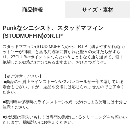
商品情報
サイズ・素材
Punkなシニシスト、スタッドマフィン
(STUDMUFFIN)のR.I.P
スタッドマフィン(STUD MUFFIN)から、R.I.P（魂よやすかれ)なカ
ットソーが到着。とある共通項に貫かれた歴々の天才たちがずら
り。27CLUBのポイントをなんということもなく通り過ぎて、軽く
絶望したのは私だけではあるますまい。おひとつどうぞ。
【※ご注意ください】
■商品の性質上ラインストーンやスパンコールが一部欠落している
場合もございますが、返品や交換には応じられませんのでご了承く
ださい。
■着用時や保存時のラインストーンの引っかけによる欠落には十分ご
注意ください。
■お洗濯は手洗いもしくは専門の業者によるクリーニングをお願いい
たします。機械洗いはお控えください。