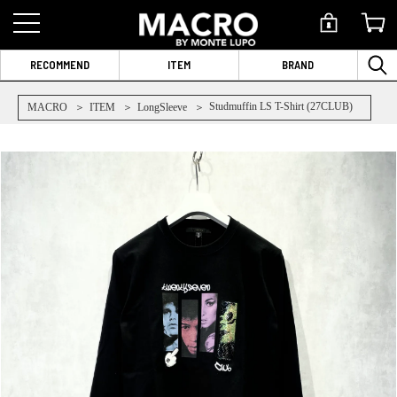
RECOMMEND
ITEM
BRAND
Studmuffin LS T-Shirt (27CLUB)
MACRO
ITEM
LongSleeve