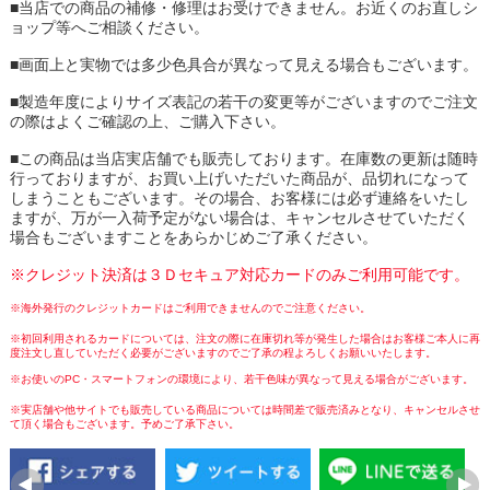
■当店での商品の補修・修理はお受けできません。お近くのお直しシ
ョップ等へご相談ください。
■画面上と実物では多少色具合が異なって見える場合もございます。
■製造年度によりサイズ表記の若干の変更等がございますのでご注文
の際はよくご確認の上、ご購入下さい。
■この商品は当店実店舗でも販売しております。在庫数の更新は随時
行っておりますが、お買い上げいただいた商品が、品切れになって
しまうこともございます。その場合、お客様には必ず連絡をいたし
ますが、万が一入荷予定がない場合は、キャンセルさせていただく
場合もございますことをあらかじめご了承ください。
※クレジット決済は３Ｄセキュア対応カードのみご利用可能です。
※海外発行のクレジットカードはご利用できませんのでご注意ください。
※初回利用されるカードについては、注文の際に在庫切れ等が発生した場合はお客様ご本人に再
度注文し直していただく必要がございますのでご了承の程よろしくお願いいたします。
※お使いのPC・スマートフォンの環境により、若干色味が異なって見える場合がございます。
※実店舗や他サイトでも販売している商品については時間差で販売済みとなり、キャンセルさせ
て頂く場合もございます。予めご了承下さい。