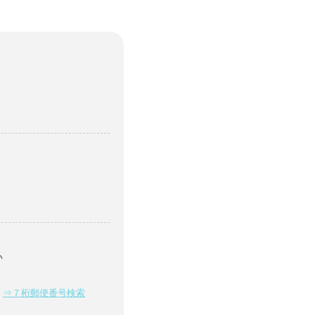
い
⇒７桁郵便番号検索