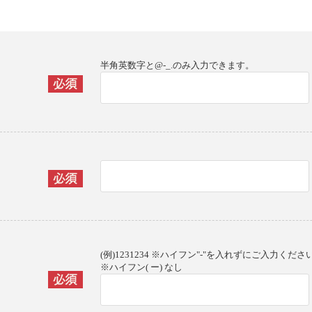
半角英数字と@-_.のみ入力できます。
(例)1231234 ※ハイフン"-"を入れずにご入力くださ
※ハイフン( ー) なし