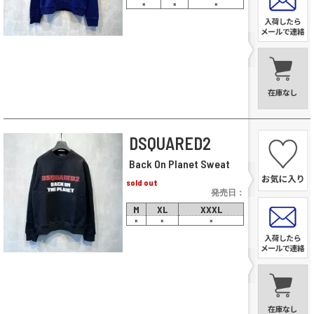
×
×
×
DSQUARED2
Back On Planet Sweat
sold out
発売日：
M
XL
XXXL
×
×
×