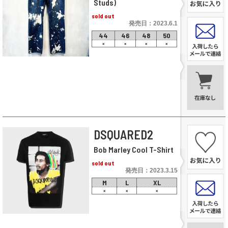
Studs)
sold out
発売日：2023.6.1
44
46
48
50
×
×
×
×
DSQUARED2
Bob Marley Cool T-Shirt
sold out
発売日：2023.3.15
M
L
XL
×
×
×