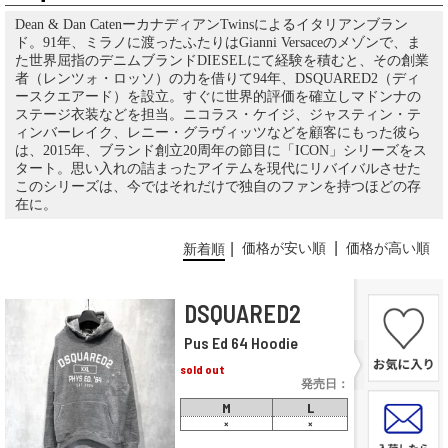
Dean & Dan CatenーカナディアンTwinsによるイタリアンブラン
ド。91年、ミラノに渡ったふたりはGianni Versaceのメゾンで、ま
た世界屈指のデニムブランドDIESELにて経験を積むと、その創業
者（レンツォ・ロッソ）の力を借りて94年、DSQUARED2（ディ
ースクエアード）を設立。すぐに世界的評価を確立しマドンナの
ステージ衣装などを担当。ニコラス・ケイジ、ジャスティン・テ
ィンバーレイク、レニー・グラヴィッツなどを顧客にもった彼ら
は、2015年、ブランド創立20周年の節目に「ICON」シリーズをス
タート。思い入れの詰まったアイテムを現代にリバイバルさせた
このシリーズは、今ではそれだけで独自のファンを持つほどの存
在に。
価格が安い順
価格が高い順
新着順
DSQUARED2
Pus Ed 64 Hoodie
sold out
発売日：
M
L
×
×