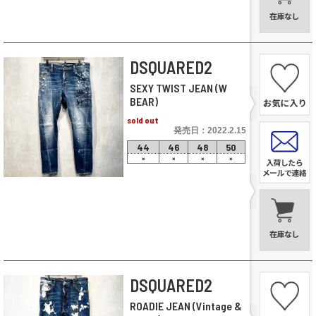
DSQUARED2
SEXY TWIST JEAN (W
BEAR)
sold out
発売日：2022.2.15
44
46
48
50
×
×
×
×
DSQUARED2
ROADIE JEAN (Vintage &