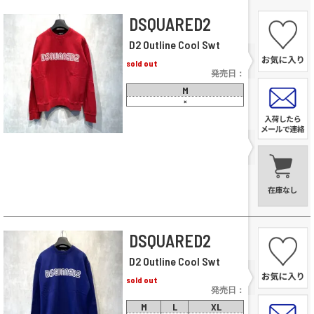
DSQUARED2
D2 Outline Cool Swt
sold out
発売日：
M
×
DSQUARED2
D2 Outline Cool Swt
sold out
発売日：
M
L
XL