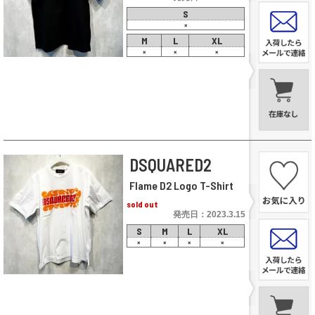
S
×
M
L
XL
×
×
×
DSQUARED2
Flame D2 Logo T-Shirt
sold out
発売日：2023.3.15
S
M
L
XL
×
×
×
×