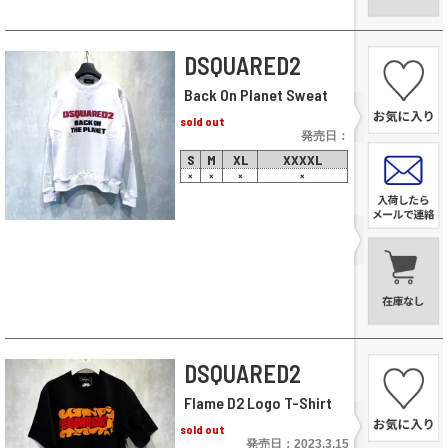
DSQUARED2
Back On Planet Sweat
sold out
発売日：
S
M
XL
XXXXL
×
×
×
×
DSQUARED2
Flame D2 Logo T-Shirt
sold out
発売日：2023.3.15