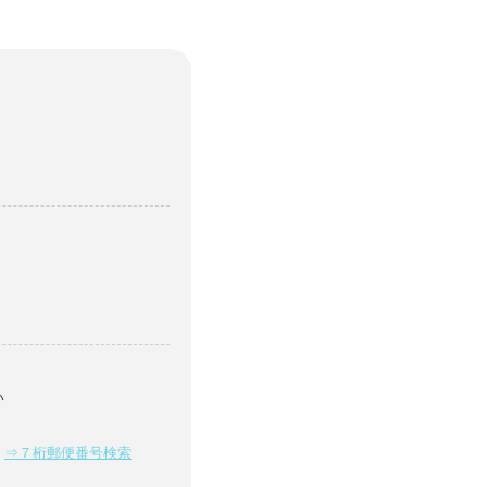
い
⇒７桁郵便番号検索