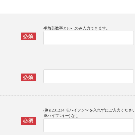
半角英数字と@-_.のみ入力できます。
(例)1231234 ※ハイフン"-"を入れずにご入力くださ
※ハイフン( ー) なし