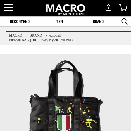
RECOMMEND
ITEM
BRAND
MACRO
BRAND
euroball
Euroball BAG (DRIP 2Way Nylon Toto Bag)